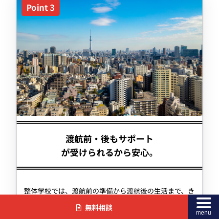
渡航前・後もサポート
が受けられるから安心。
整体学校では、渡航前の準備から渡航後の生活まで、き
め細やかなサポートを提供しています。ビザの取得や住
無料相談
menu
居の手配、現地での生活情報など、あらゆる面での支援