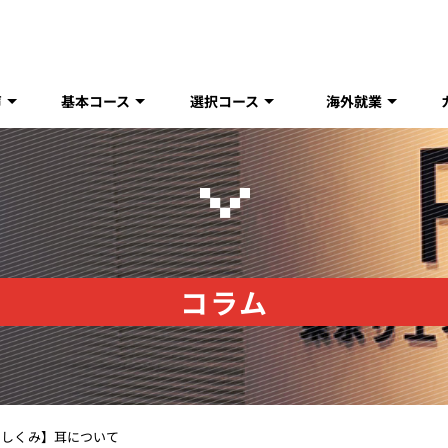
声
基本コース
選択コース
海外就業
コラム
のしくみ】耳について