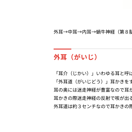
外耳→中耳→内耳→蝸牛神経（第８
外耳（がいじ）
「耳介（じかい）」いわゆる耳と呼
「外耳道（がいじどう）」耳かきを
耳の奥には迷走神経が豊富なので耳
耳かきの際迷走神経の反射で咳が出
外耳道は約３センチなので耳かきの