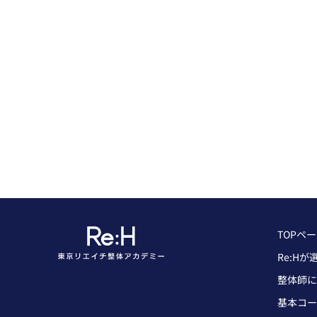
TOPペ
Re:H
整体師に
基本コー