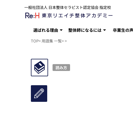
一般社団法人 日本整体セラピスト認定協会 指定校
選ばれる理由
整体師になるには
卒業生の
TOP
>
用語集 一覧
>
>
読み方