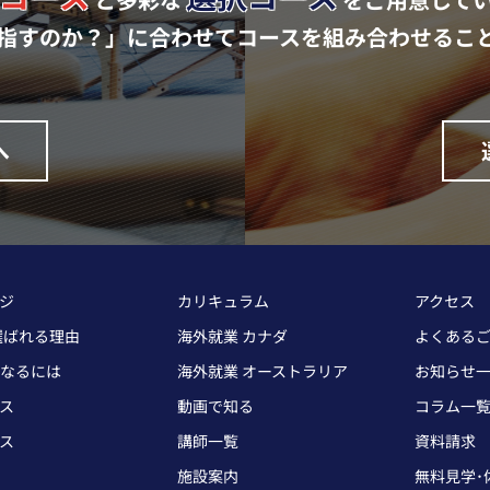
指すのか？」に合わせて
コースを組み合わせるこ
へ
ージ
カリキュラム
アクセス
が選ばれる理由
海外就業 カナダ
よくある
なるには
海外就業 オーストラリア
お知らせ
ス
動画で知る
コラム一
ス
講師一覧
資料請求
施設案内
無料見学･