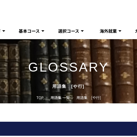
声
基本コース
選択コース
海外就業
GLOSSARY
用語集 [や行]
TOP
>
用語集 一覧
>
用語集 [や行]