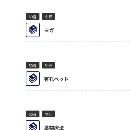
A-Z
50音
や行
ABCD(3)
EFGH(1)
IJKL(1)
MN
ヨガ
50音
50音
や行
あ行(21)
か行(28)
さ行(29)
た
有孔ベッド
50音
や行
薬物療法