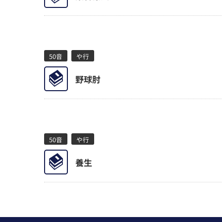
50音
や行
野球肘
50音
や行
養生